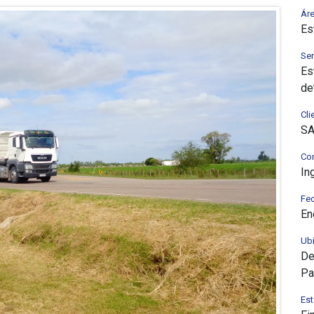
Áre
Es
Ser
Es
de
Cli
SA
Con
In
Fe
En
Ub
De
Pa
Est